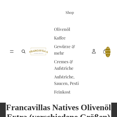
Shop
Olivenöl
Kaffee
Gewürze &
Artikel im
Warenkorb
mehr
insgesamt:
0
Cremes &
Aufstriche
Aufstriche,
Saucen, Pesti
Feinkost
Francavillas Natives Olivenöl