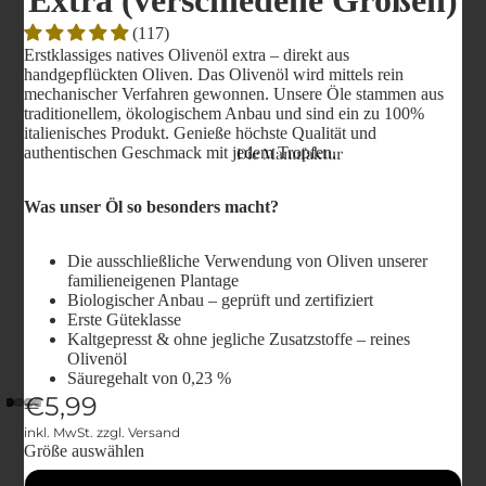
Extra (verschiedene Größen)
(117)
Erstklassiges natives Olivenöl extra – direkt aus
handgepflückten Oliven. Das Olivenöl wird mittels rein
mechanischer Verfahren gewonnen. Unsere Öle stammen aus
traditionellem, ökologischem Anbau und sind ein zu 100%
italienisches Produkt. Genieße höchste Qualität und
authentischen Geschmack mit jedem Tropfen.
Die Manufaktur
Was unser Öl so besonders macht?
Die ausschließliche Verwendung von Oliven unserer
familieneigenen Plantage
Biologischer Anbau – geprüft und zertifiziert
Erste Güteklasse
Kaltgepresst & ohne jegliche Zusatzstoffe – reines
Olivenöl
Säuregehalt von 0,23 %
€5,99
inkl. MwSt. zzgl. Versand
Größe auswählen