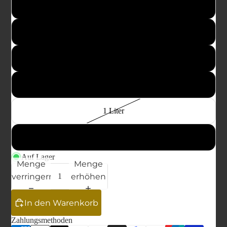
100 ml
250 ml
Genusswelt
500 ml
750 ml
1 Liter
5 Liter
Auf Lager
Menge
Menge
verringern
erhöhen
In den Warenkorb
Zahlungsmethoden