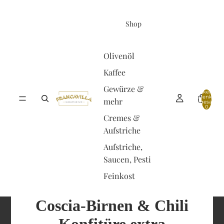
Shop
Olivenöl
Kaffee
Gewürze &
Artikel im
Warenkorb
mehr
insgesamt:
0
Cremes &
Aufstriche
Aufstriche,
Saucen, Pesti
Feinkost
Coscia-Birnen & Chili