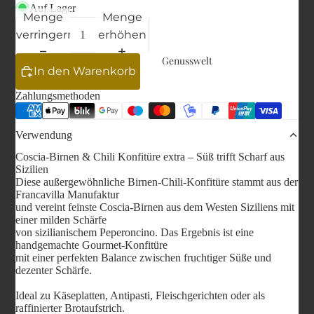
Auf Lager
Menge
Menge
verringern
erhöhen
Genusswelt
In den Warenkorb
Zahlungsmethoden
Verwendung
Coscia-Birnen & Chili Konfitüre extra – Süß trifft Scharf aus
Sizilien
Diese außergewöhnliche Birnen-Chili-Konfitüre stammt aus der
Francavilla Manufaktur
und vereint feinste Coscia-Birnen aus dem Westen Siziliens mit
einer milden Schärfe
von sizilianischem Peperoncino. Das Ergebnis ist eine
handgemachte Gourmet-Konfitüre
mit einer perfekten Balance zwischen fruchtiger Süße und
dezenter Schärfe.
Ideal zu Käseplatten, Antipasti, Fleischgerichten oder als
raffinierter Brotaufstrich.