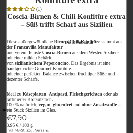
Konfitüre extra
(1)
Coscia-Birnen & Chili Konfitüre extra
– Süß trifft Scharf aus Sizilien
Diese außergewöhnliche
Birnen-Chili-Konfitüre
stammt aus
Die Manufaktur
der
Francavilla Manufaktur
und vereint feinste
Coscia-Birnen
aus dem Westen Siziliens
mit einer milden Schärfe
von
sizilianischem Peperoncino
. Das Ergebnis ist eine
handgemachte Gourmet-Konfitüre
mit einer perfekten Balance zwischen fruchtiger Süße und
dezenter Schärfe.
Ideal zu
Käseplatten
,
Antipasti
,
Fleischgerichten
oder als
raffinierter Brotaufstrich.
100 % natürlich,
vegan
,
glutenfrei
und
ohne Zusatzstoffe
–
ein Stück Sizilien im Glas.
€7,90
3,95 € / 100 g
inkl. MwSt. zzgl. Versand